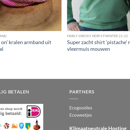
+
AND
FAIRLY DRESSY HERFST/WINTER 21-22
l on’ kralen armband uit
Super zacht shirt ‘pistache’
al
vleermuis mouwen
LIG BETALEN
PARTNERS
Ecogoodies
Ecoweetjes
Klimaatneutrale Hosting