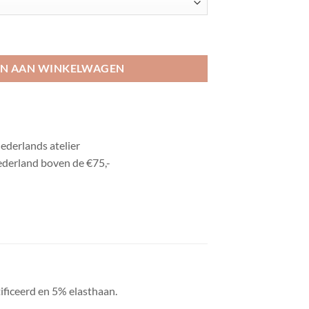
met vleermuis mouwen aantal
N AAN WINKELWAGEN
derlands atelier
ederland boven de €75,-
tificeerd en 5% elasthaan.