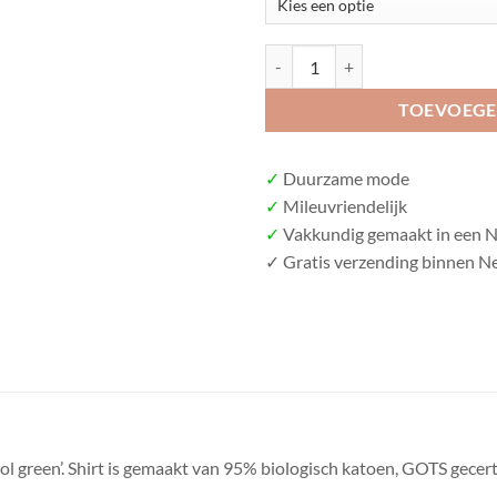
Super zacht shirt 'petrol green' 
TOEVOEGE
✓
Duurzame mode
✓
Mileuvriendelijk
✓
Vakkundig gemaakt in een Ne
✓
Gratis verzending binnen N
trol green’. Shirt is gemaakt van 95% biologisch katoen, GOTS gecer