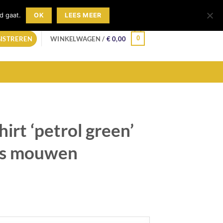
ount
Winkelwagen
Wensenlijst
d gaat.
OK
LEES MEER
0
GISTREREN
WINKELWAGEN /
€
0,00
hirt ‘petrol green’
is mouwen