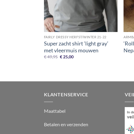
+
+
FAIRLY DRESSY HERFST/WINTER 21-22
ARMB
Super zacht shirt ‘light gray’
‘Rol
met vleermuis mouwen
Nep
Oorspronkelijke
Huidige
€
49,95
€
25,00
prijs
prijs
was:
is:
€ 49,95.
€ 25,00.
KLANTENSERVICE
VEI
Maattabel
Betalen en verzenden