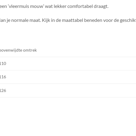
t een ‘vleermuis mouw’ wat lekker comfortabel draagt.
 dan je normale maat. Kijk in de maattabel beneden voor de geschik
bovenwijdte omtrek
110
116
126