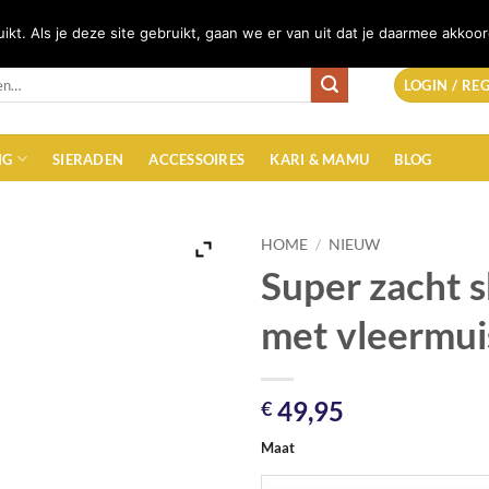
Afrekenen
Mijn acc
kt. Als je deze site gebruikt, gaan we er van uit dat je daarmee akkoor
LOGIN / RE
NG
SIERADEN
ACCESSOIRES
KARI & MAMU
BLOG
HOME
/
NIEUW
Super zacht s
met vleermu
49,95
€
Maat