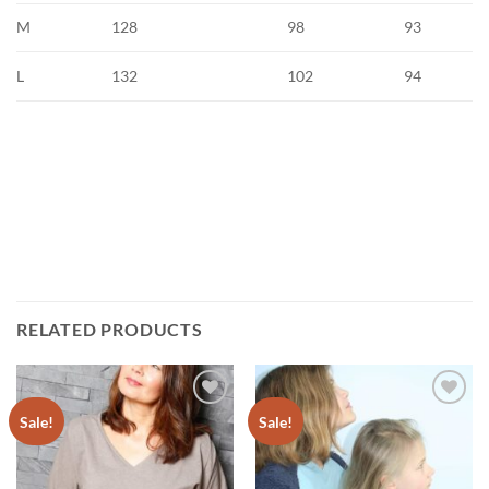
M
128
98
93
L
132
102
94
RELATED PRODUCTS
❤
❤
Sale!
Sale!
Toevoegen
Toevoegen
aan
aan
wensenlijst
wensenlijst