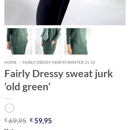
HOME
/
FAIRLY DRESSY HERFST/WINTER 21-22
Fairly Dressy sweat jurk
‘old green’
Original
Current
69,95
59,95
€
€
price
price