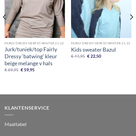
FAIRLY DRESSY HERFST/WINTER 21-22
FAIRLY DRESSY HERFST/WINTER 21-22
Jurk/tuniek/top Fairly
Kids sweater Bazul
Dressy ‘batwing’ kleur
Original
Current
€
44,95
€
22,50
price
price
beige melange v hals
was:
is:
€ 44,95.
€ 22,50.
Original
Current
€
69,95
€
59,95
price
price
was:
is:
€ 69,95.
€ 59,95.
KLANTENSERVICE
Maattabel