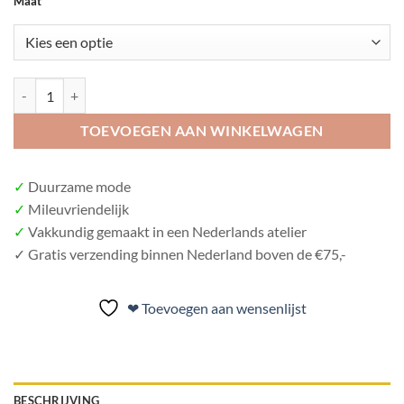
Maat
was:
is:
€ 69,95.
€ 59,95.
Fairly Dressy sweat jurk 'old green' quantity
TOEVOEGEN AAN WINKELWAGEN
✓
Duurzame mode
✓
Mileuvriendelijk
✓
Vakkundig gemaakt in een Nederlands atelier
✓
Gratis verzending binnen Nederland boven de €75,-
❤ Toevoegen aan wensenlijst
BESCHRIJVING